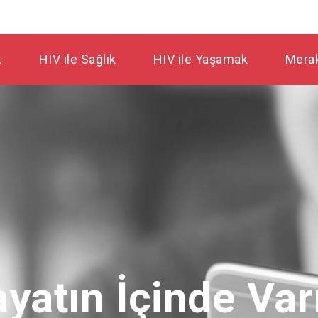
k
HIV ile Sağlık
HIV ile Yaşamak
Merak
yatın İçinde Va