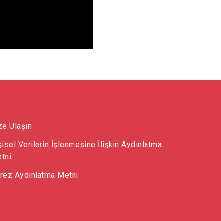
ze Ulaşın
şisel Verilerin İşlenmesine İlişkin Aydınlatma
tni
rez Aydınlatma Metni