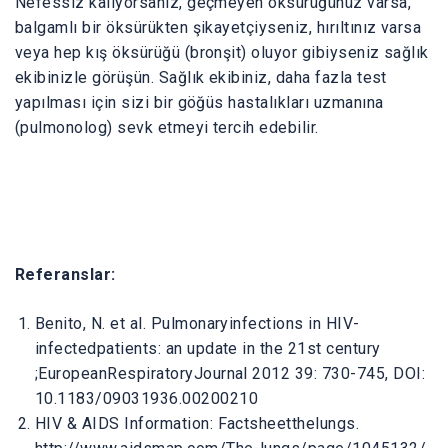
Nefessiz kalıyorsanız, geçmeyen öksürüğünüz varsa,
balgamlı bir öksürükten şikayetçiyseniz, hırıltınız varsa
veya hep kış öksürüğü (bronşit) oluyor gibiyseniz sağlık
ekibinizle görüşün. Sağlık ekibiniz, daha fazla test
yapılması için sizi bir göğüs hastalıkları uzmanına
(pulmonolog) sevk etmeyi tercih edebilir.
Referanslar:
Benito, N. et al. Pulmonaryinfections in HIV-
infectedpatients: an update in the 21st century
;EuropeanRespiratoryJournal 2012 39: 730-745, DOI:
10.1183/09031936.00200210
HIV & AIDS Information: Factsheetthelungs.