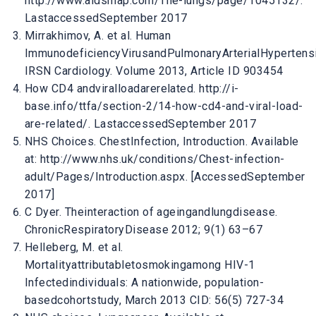
http://www.aidsmap.com/The-lungs/page/1045132/.
LastaccessedSeptember 2017
Mirrakhimov, A. et al. Human
ImmunodeficiencyVirusandPulmonaryArterialHypertens
IRSN Cardiology. Volume 2013, Article ID 903454
How CD4 andviralloadarerelated. http://i-
base.info/ttfa/section-2/14-how-cd4-and-viral-load-
are-related/. LastaccessedSeptember 2017
NHS Choices. ChestInfection, Introduction. Available
at: http://www.nhs.uk/conditions/Chest-infection-
adult/Pages/Introduction.aspx. [AccessedSeptember
2017]
C Dyer. Theinteraction of ageingandlungdisease.
ChronicRespiratoryDisease 2012; 9(1) 63–67
Helleberg, M. et al.
Mortalityattributabletosmokingamong HIV-1
Infectedindividuals: A nationwide, population-
basedcohortstudy, March 2013 CID: 56(5) 727-34