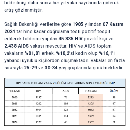
bildirilmiş, daha sonra her yıl vaka sayılarında giderek
artış gözlenmiştir.
Sağlık Bakanlığı verilerine göre
1985
yılından
07 Kasım
2024
tarihine kadar doğrulama testi pozitif tespit
edilerek bildirimi yapılan
45.835 HIV
pozitif kişi ve
2.438 AIDS
vakası mevcuttur. HIV ve AIDS toplam
vakaların
%81,8
’i erkek,
%18,2
’si kadın olup
%16,1
’i
yabancı uyruklu kişilerden oluşmaktadır. Vakalar en fazla
sırasıyla
25-29
ve
30-34
yaş gruplarında görülmektedir.