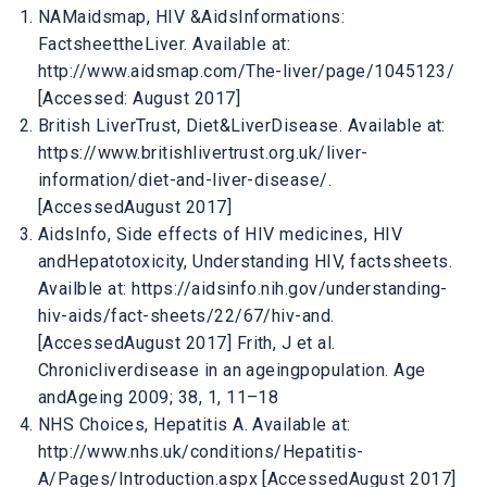
NAMaidsmap, HIV &AidsInformations:
FactsheettheLiver. Available at:
http://www.aidsmap.com/The-liver/page/1045123/
[Accessed: August 2017]
British LiverTrust, Diet&LiverDisease. Available at:
https://www.britishlivertrust.org.uk/liver-
information/diet-and-liver-disease/.
[AccessedAugust 2017]
AidsInfo, Side effects of HIV medicines, HIV
andHepatotoxicity, Understanding HIV, factssheets.
Availble at: https://aidsinfo.nih.gov/understanding-
hiv-aids/fact-sheets/22/67/hiv-and.
[AccessedAugust 2017] Frith, J et al.
Chronicliverdisease in an ageingpopulation. Age
andAgeing 2009; 38, 1, 11–18
NHS Choices, Hepatitis A. Available at:
http://www.nhs.uk/conditions/Hepatitis-
A/Pages/Introduction.aspx [AccessedAugust 2017]